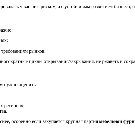
ровалась у вас не с риском, а с устойчивым развитием бизнеса,
 важно:
иях;
я требованиям рынков.
огократные циклы открывания/закрывания, не ржаветь и сохран
ом
нужно оценить:
х регионах;
тва.
снее, особенно если закупается крупная партия
мебельной фурн